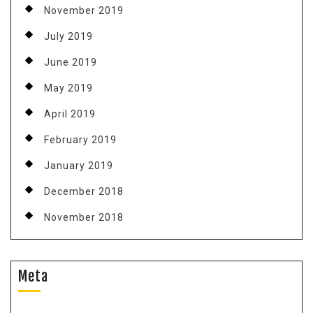
November 2019
July 2019
June 2019
May 2019
April 2019
February 2019
January 2019
December 2018
November 2018
Meta