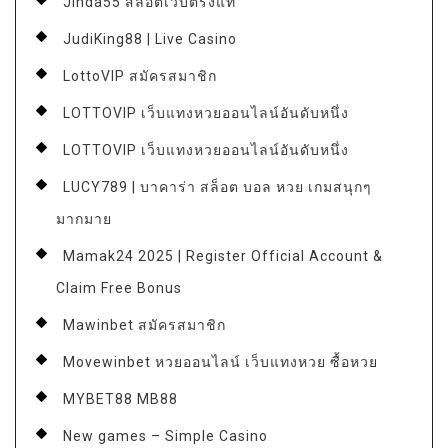
Jinda55 สล็อตเว็บตรงแท้
JudiKing88 | Live Casino
LottoVIP สมัครสมาชิก
LOTTOVIP เว็บแทงหวยออนไลน์อันดับหนึ่ง
LOTTOVIP เว็บแทงหวยออนไลน์อันดับหนึ่ง
LUCY789 | บาคาร่า สล็อต บอล หวย เกมสนุกๆ
มากมาย
Mamak24 2025 | Register Official Account &
Claim Free Bonus
Mawinbet สมัครสมาชิก
Movewinbet หวยออนไลน์ เว็บแทงหวย ซื้อหวย
MYBET88 MB88
New games – Simple Casino