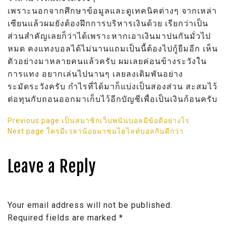
เพราะนอกจากศึกษาข้อมูลและดูเทคนิคต่างๆ จากเหล่า
เซียนแล้วผมยังต้องฝึกการบริหารเงินด้วย เรียกว่าเป็น
ส่วนสำคัญเลยก็ว่าได้เพราะหากเอาเงินมาปนกันมั่วไป
หมด คงแทงบอลได้ไม่นานแถมเป็นนี้ต้องไปกู้ยืมอีก เห็น
ตัวอย่างมาหลายคนแล้วครับ ผมเลยค่อนข้างระวังใน
การแทง อยากเล่นไปนานๆ เลยลงเดิมพันอย่าง
ระมัดระวังครับ กำไรที่ได้มาก็แบ่งเป็นสองส่วน สะสมไว้
ต่อทุนกับถอนออกมาเก็บไว้อีกบัญชีเพื่อเป็นเงินก้อนครับ
Previous page
เป็นสมาชิกเว็บพนันบอลมีข้อดีอย่างไร
Next page
ใครมีเวลาน้อยมาชมไฮไลท์บอลกันดีกว่า
Leave a Reply
Your email address will not be published.
Required fields are marked
*