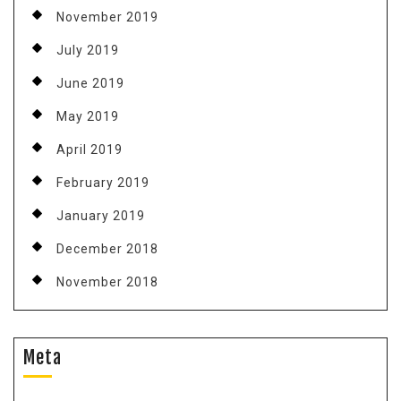
November 2019
July 2019
June 2019
May 2019
April 2019
February 2019
January 2019
December 2018
November 2018
Meta