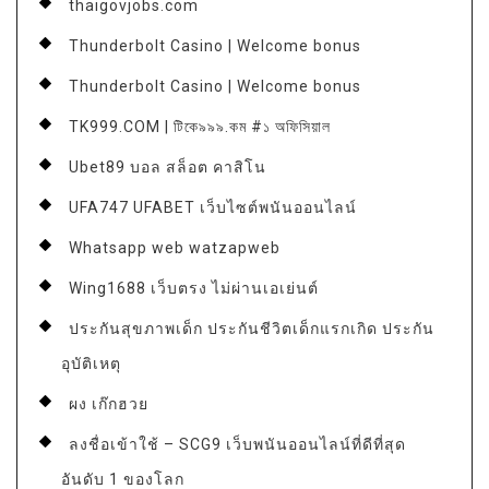
thaigovjobs.com
Thunderbolt Casino | Welcome bonus
Thunderbolt Casino | Welcome bonus
TK999.COM | টিকে৯৯৯.কম #১ অফিসিয়াল
Ubet89 บอล สล็อต คาสิโน
UFA747 UFABET เว็บไซต์พนันออนไลน์
Whatsapp web watzapweb
Wing1688 เว็บตรง ไม่ผ่านเอเย่นต์
ประกันสุขภาพเด็ก ประกันชีวิตเด็กแรกเกิด ประกัน
อุบัติเหตุ
ผง เก๊กฮวย
ลงชื่อเข้าใช้ – SCG9 เว็บพนันออนไลน์ที่ดีที่สุด
อันดับ 1 ของโลก