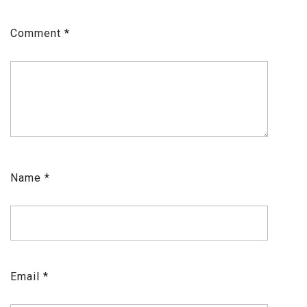
Comment
*
Name
*
Email
*